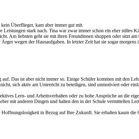
kein Überflieger, kam aber immer gut mit.
e Leistungen stark nach. Tina war zwar immer schon ein eher stilles Kin
ht. Am liebsten geht sie mit ihren Freundinnen shoppen oder sitzt am C
ir Ärger wegen der Hausaufgaben. In letzter Zeit hat sie sogar morgen
ng auf. Das ist aber nicht immer so. Einige Schüler kommen mit den Leh
cht, sich aktiv am Unterricht zu beteiligen, sind unmotiviert oder einfa
fektives Lern- und Arbeitsverhalten oder zu hohe Ansprüche an die eige
ieber mit anderen Dingen und halten den in der Schule vermittelten Lern
 Hoffnungslosigkeit in Bezug auf Ihre Zukunft. Sie erhalten kaum die 