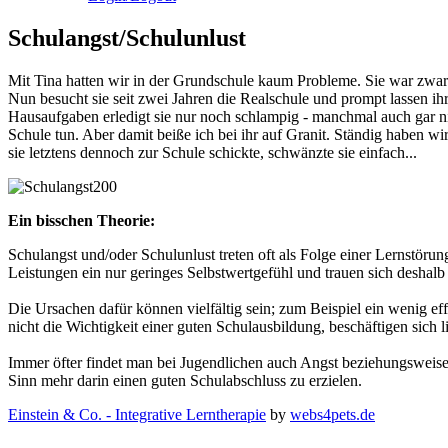
Schulangst/Schulunlust
Mit Tina hatten wir in der Grundschule kaum Probleme. Sie war zwar 
Nun besucht sie seit zwei Jahren die Realschule und prompt lassen ihr
Hausaufgaben erledigt sie nur noch schlampig - manchmal auch gar nic
Schule tun. Aber damit beiße ich bei ihr auf Granit. Ständig haben w
sie letztens dennoch zur Schule schickte, schwänzte sie einfach...
Ein bisschen Theorie:
Schulangst und/oder Schulunlust treten oft als Folge einer Lernstöru
Leistungen ein nur geringes Selbstwertgefühl und trauen sich deshalb ni
Die Ursachen dafür können vielfältig sein; zum Beispiel ein wenig ef
nicht die Wichtigkeit einer guten Schulausbildung, beschäftigen sich l
Immer öfter findet man bei Jugendlichen auch Angst beziehungsweise
Sinn mehr darin einen guten Schulabschluss zu erzielen.
Einstein & Co. - Integrative Lerntherapie
by
webs4pets.de