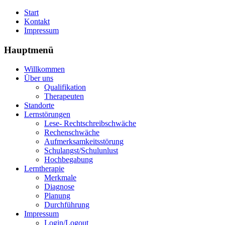
Start
Kontakt
Impressum
Hauptmenü
Willkommen
Über uns
Qualifikation
Therapeuten
Standorte
Lernstörungen
Lese- Rechtschreibschwäche
Rechenschwäche
Aufmerksamkeitsstörung
Schulangst/Schulunlust
Hochbegabung
Lerntherapie
Merkmale
Diagnose
Planung
Durchführung
Impressum
Login/Logout