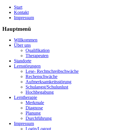
Start
Kontakt
Impressum
Hauptmenü
Willkommen
Über uns
Qualifikation
Therapeuten
Standorte
Lernstörungen
Lese- Rechtschreibschwäche
Rechenschwäche
Aufmerksamkeitsstörung
Schulangst/Schulunlust
Hochbegabung
Lerntherapie
Merkmale
Diagnose
Planung
Durchführung
Impressum
Login/Logout